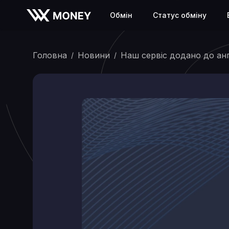
Обмiн
Статус обміну
Головна
Новини
Наш сервіс додано до анг
/
/