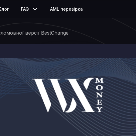
Блог
FAQ
AML перевірка
ломовної версії BestChange