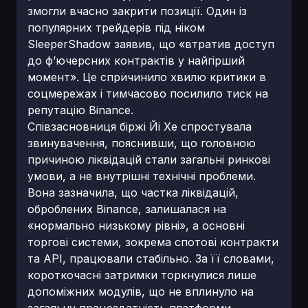
змогли вчасно закрити позиції. Один із
популярних трейдерів під ніком
SleeperShadow заявив, що «втратив доступ
до ф’ючерсних контрактів у найгірший
момент». Це спричинило хвилю критики в
соцмережах і тимчасово посилило тиск на
репутацію Binance.
Співзасновниця біржі Йі Хе спростувала
звинувачення, пояснивши, що головною
причиною ліквідацій стали загальні ринкові
умови, а не внутрішні технічні проблеми.
Вона зазначила, що частка ліквідацій,
оброблених Binance, залишалася на
«нормально низькому рівні», а основні
торгові системи, зокрема спотові контракти
та API, працювали стабільно. За її словами,
короткочасні затримки торкнулися лише
допоміжних модулів, що не вплинуло на