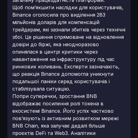
загальну працездатність платформи.
Щоб пом’якшити наслідки для користувачів,
Binance оголосила про виділення 283
мільйонів доларів для компенсацій
трейдерам, які зазнали збитків через технічні
збої. Це рішення спрямоване на відновлення
довіри до біржі, яка неодноразово
опинялася в центрі критики через
навантаження на інфраструктуру під час
ринкових коливань. Експерти зазначають,
що реакція Binance допомогла уникнути
подальшої паніки серед користувачів і
стабілізувала ситуацію.
Попри суперечки, зростання BNB
відображає посилення ролі токена в
екосистемі Binance. Його успіх частково
пов’язують із активним розвитком мережі
BNB Chain, яка залучає дедалі більше
проєктів DeFi та Web3. Аналітики