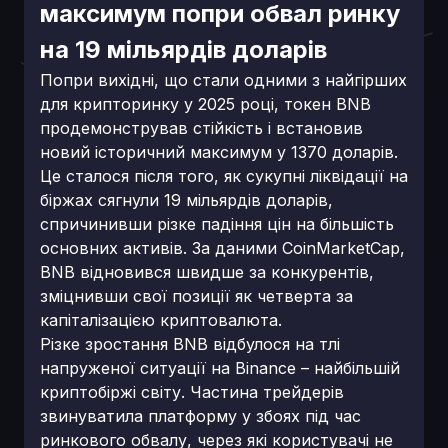
максимум попри обвал ринку
на 19 мільярдів доларів
Попри вихідні, що стали одними з найгірших
для крипторинку у 2025 році, токен BNB
продемонстрував стійкість і встановив
новий історичний максимум у 1370 доларів.
Це сталося після того, як сукупні ліквідації на
біржах сягнули 19 мільярдів доларів,
спричинивши різке падіння цін на більшість
основних активів. За даними CoinMarketCap,
BNB відновився швидше за конкурентів,
зміцнивши свої позиції як четверта за
капіталізацією криптовалюта.
Різке зростання BNB відбулося на тлі
напруженої ситуації на Binance – найбільшій
криптобіржі світу. Частина трейдерів
звинуватила платформу у збоях під час
ринкового обвалу, через які користувачі не